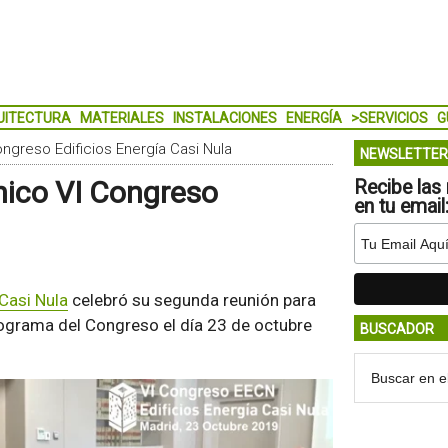
UITECTURA
MATERIALES
INSTALACIONES
ENERGÍA
>SERVICIOS
G
greso Edificios Energía Casi Nula
NEWSLETTER
ico VI Congreso
Recibe las 
en tu email
Casi Nula
celebró su segunda reunión para
rograma del Congreso el día 23 de octubre
BUSCADOR