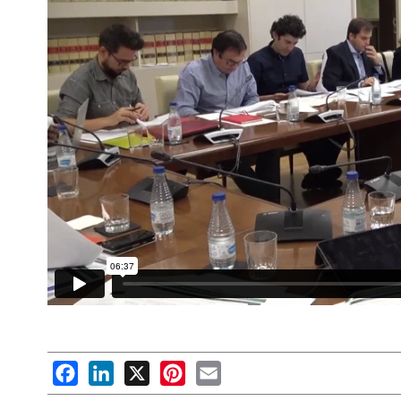
Facebook
LinkedIn
X
Pinterest
Email