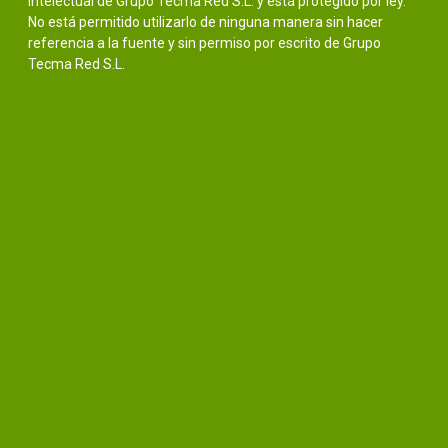
intelectual de Grupo Tecma Red S.L. y está protegido por ley.
No está permitido utilizarlo de ninguna manera sin hacer
referencia a la fuente y sin permiso por escrito de Grupo
Tecma Red S.L.