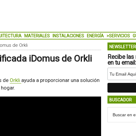
UITECTURA
MATERIALES
INSTALACIONES
ENERGÍA
>SERVICIOS
G
Domus de Orkli
NEWSLETTER
ificada iDomus de Orkli
Recibe las 
en tu email
us de
Orkli
ayuda a proporcionar una solución
l hogar.
BUSCADOR