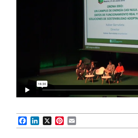
Facebook
LinkedIn
X
Pinterest
Email