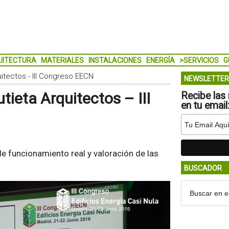
UITECTURA
MATERIALES
INSTALACIONES
ENERGÍA
>SERVICIOS
G
uitectos - III Congreso EECN
NEWSLETTER
utieta Arquitectos – III
Recibe las 
en tu email
e funcionamiento real y valoración de las
BUSCADOR