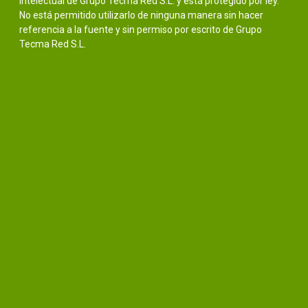
intelectual de Grupo Tecma Red S.L. y está protegido por ley.
No está permitido utilizarlo de ninguna manera sin hacer
referencia a la fuente y sin permiso por escrito de Grupo
Tecma Red S.L.