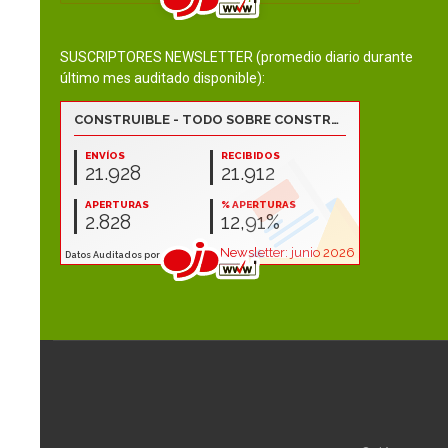
SUSCRIPTORES NEWSLETTER (promedio diario durante
último mes auditado disponible):