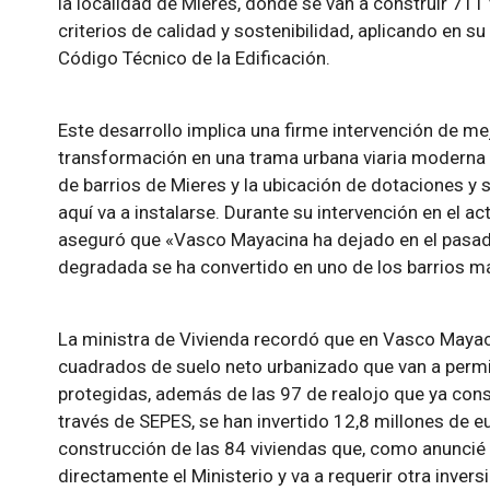
la localidad de Mieres, donde se van a construir 71
criterios de calidad y sostenibilidad, aplicando en s
Código Técnico de la Edificación.
Este desarrollo implica una firme intervención de mej
transformación en una trama urbana viaria moderna 
de barrios de Mieres y la ubicación de dotaciones y 
aquí va a instalarse. Durante su intervención en el ac
aseguró que «Vasco Mayacina ha dejado en el pasado 
degradada se ha convertido en uno de los barrios más
La ministra de Vivienda recordó que en Vasco Maya
cuadrados de suelo neto urbanizado que van a permit
protegidas, además de las 97 de realojo que ya const
través de SEPES, se han invertido 12,8 millones de eu
construcción de las 84 viviendas que, como anunci
directamente el Ministerio y va a requerir otra inver