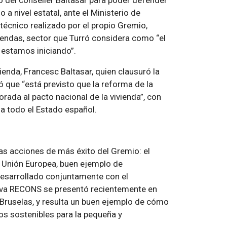
yo del conseller Baltasar para poder defender
a nivel estatal, ante el Ministerio de
écnico realizado por el propio Gremio,
iviendas, sector que Turró considera como “el
 estamos iniciando”.
ienda, Francesc Baltasar, quien clausuró la
 que “está previsto que la reforma de la
porada al pacto nacional de la vivienda”, con
ad a todo el Estado español.
as acciones de más éxito del Gremio: el
 Unión Europea, buen ejemplo de
 desarrollado conjuntamente con el
tiva RECONS se presentó recientemente en
Bruselas, y resulta un buen ejemplo de cómo
os sostenibles para la pequeña y