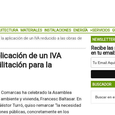
UITECTURA
MATERIALES
INSTALACIONES
ENERGÍA
>SERVICIOS
G
la aplicación de un IVA reducido a las obras de
NEWSLETTER
Recibe las 
en tu email
licación de un IVA
litación para la
BUSCADOR
y Comarcas ha celebrado la Asamblea
 ambiente y vivienda, Francesc Baltasar. En
 Néstor Turró, quiso remarcar “la necesidad
ones públicas, concretamente en los