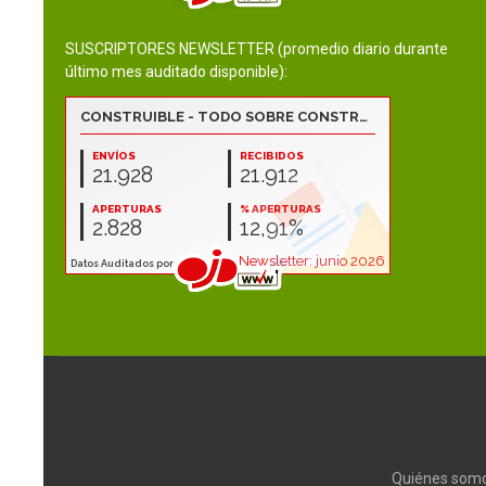
SUSCRIPTORES NEWSLETTER (promedio diario durante
último mes auditado disponible):
Quiénes som