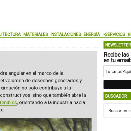
UITECTURA
MATERIALES
INSTALACIONES
ENERGÍA
>SERVICIOS
G
NEWSLETTER
Recibe las 
en tu email
dra angular en el marco de la
 el volumen de desechos generados y
oximación no solo contribuye a la
 constructivos, sino que también abre la
BUSCADOR
tenibles
, orientando a la industria hacia
e.