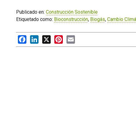
Publicado en:
Construcción Sostenible
Etiquetado como:
Bioconstrucción
,
Biogás
,
Cambio Climá
Facebook
LinkedIn
X
Pinterest
Email