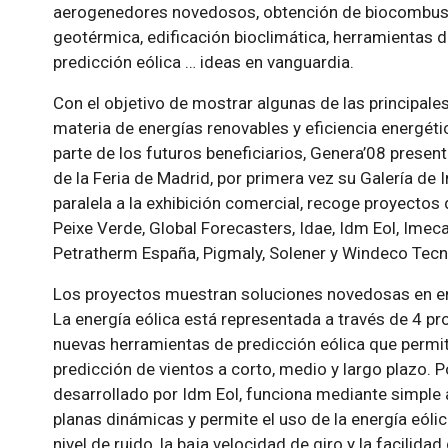
aerogenedores novedosos, obtención de biocombustib
geotérmica, edificación bioclimática, herramientas d
predicción eólica … ideas en vanguardia.
Con el objetivo de mostrar algunas de las principal
materia de energías renovables y eficiencia energéti
parte de los futuros beneficiarios, Genera’08 present
de la Feria de Madrid, por primera vez su Galería de
paralela a la exhibición comercial, recoge proyecto
Peixe Verde, Global Forecasters, Idae, Idm Eol, Imeca
Petratherm España, Pigmaly, Solener y Windeco Tecno
Los proyectos muestran soluciones novedosas en ener
La energía eólica está representada a través de 4 p
nuevas herramientas de predicción eólica que permi
predicción de vientos a corto, medio y largo plazo. P
desarrollado por Idm Eol, funciona mediante simple ar
planas dinámicas y permite el uso de la energía eóli
nivel de ruido, la baja velocidad de giro y la facilid