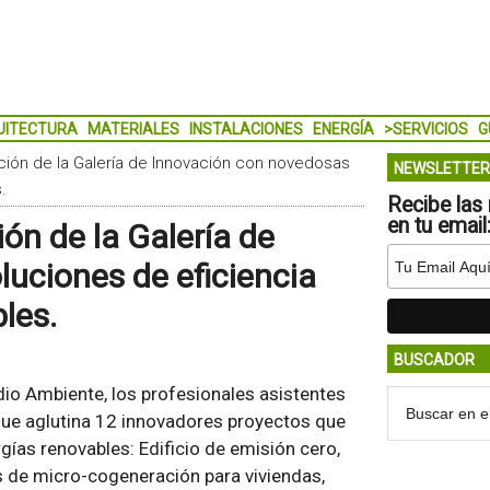
UITECTURA
MATERIALES
INSTALACIONES
ENERGÍA
>SERVICIOS
G
ición de la Galería de Innovación con novedosas
NEWSLETTER
.
Recibe las 
en tu email
ión de la Galería de
uciones de eficiencia
les.
BUSCADOR
dio Ambiente, los profesionales asistentes
 que aglutina 12 innovadores proyectos que
rgías renovables: Edificio de emisión cero,
 de micro-cogeneración para viviendas,