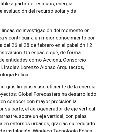
le a partir de residuos, energía
e evaluación del recurso solar y de
es líneas de investigación del momento en
ca y contribuir a un mejor conocimiento por
a del 26 al 28 de febrero en el pabellón 12
 Innovación. Un espacio que, de forma
s de entidades como Acciona, Consorcio
l, Irsolav, Lorenzo Alonso Arquitectos,
logía Eólica.
gías limpias y uso eficiente de la energía.
royectos: Global Forecasters ha desarrollado
ten conocer con mayor precisión la
or su parte, el aerogenerador de eje vertical
rastre, sobre un eje vertical, con palas
ca en entornos urbanos, gracias su reducido
ad de instalación. Windeco Tecnología Eólica