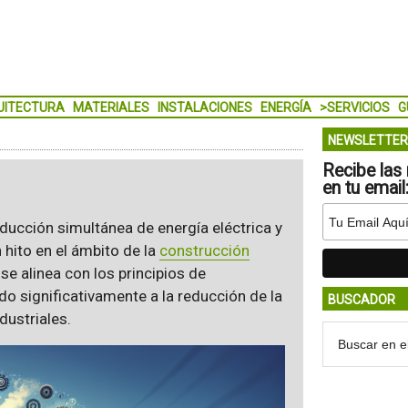
UITECTURA
MATERIALES
INSTALACIONES
ENERGÍA
>SERVICIOS
G
NEWSLETTER
Recibe las 
en tu email
ducción simultánea de energía eléctrica y
 hito en el ámbito de la
construcción
se alinea con los principios de
ndo significativamente a la reducción de la
BUSCADOR
dustriales.