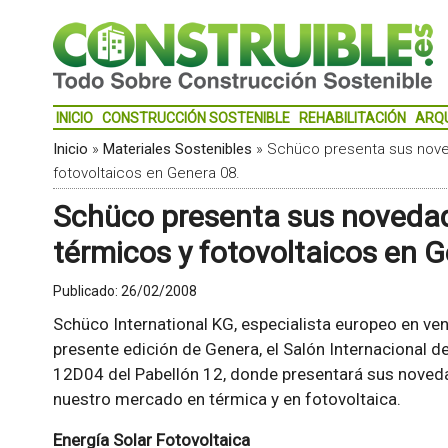
INICIO
CONSTRUCCIÓN SOSTENIBLE
REHABILITACIÓN
ARQ
Inicio
»
Materiales Sostenibles
»
Schüco presenta sus nove
fotovoltaicos en Genera 08.
Schüco presenta sus novedad
térmicos y fotovoltaicos en G
Publicado:
26/02/2008
Schüco International KG, especialista europeo en vent
presente edición de Genera, el Salón Internacional d
12D04 del Pabellón 12, donde presentará sus noveda
nuestro mercado en térmica y en fotovoltaica.
Energía Solar Fotovoltaica