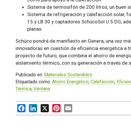
Sistema de termosifón de 200 litros, un buen s
Sistema de refrigeración y calefacción solar, fo
15 y LB 30 y captadores SchücoSol U.5 DG, ade
planas.
Schüco pondrá de manifiesto en Genera, una vez má
innovadoras en cuestión de eficiencia energética a tr
proyecto de futuro, que combina el ahorro de energ
aislamiento térmico, con su generación a través de s
Publicado en:
Materiales Sostenibles
Etiquetado como:
Ahorro Energético
,
Calefacción
,
Eficien
Térmica
,
Ventana
Facebook
LinkedIn
X
Pinterest
Email