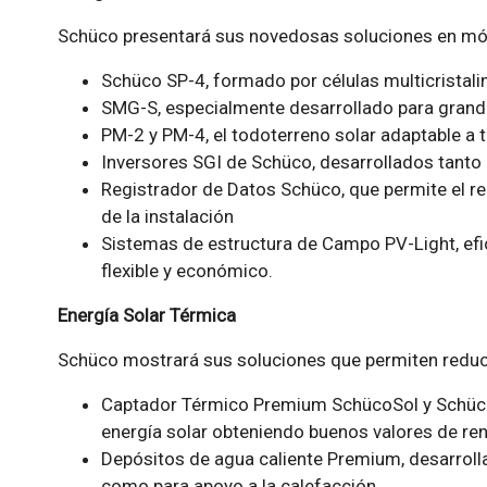
Schüco presentará sus novedosas soluciones en mód
Schüco SP-4, formado por células multicristali
SMG-S, especialmente desarrollado para grandes
PM-2 y PM-4, el todoterreno solar adaptable a 
Inversores SGI de Schüco, desarrollados tant
Registrador de Datos Schüco, que permite el r
de la instalación
Sistemas de estructura de Campo PV-Light, efic
flexible y económico.
Energía Solar Térmica
Schüco mostrará sus soluciones que permiten reduci
Captador Térmico Premium SchücoSol y Schüco
energía solar obteniendo buenos valores de re
Depósitos de agua caliente Premium, desarrolla
como para apoyo a la calefacción