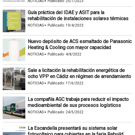
·
NOTICIAS
Publicado:
25/7/2023
Guía práctica del IDAE y ASIT para la
rehabilitación de instalaciones solares térmicas
·
NOTICIAS
Publicado:
19/4/2023
Nuevo depósito de ACS esmaltado de Panasonic
Heating & Cooling con mayor capacidad
·
NOTICIAS
Publicado:
4/8/2022
Sale a licitación la rehabilitación energética de
ocho VPP en Cádiz en régimen de arrendamiento
·
NOTICIAS
Publicado:
17/6/2022
La compañía AGC trabaja para reducir el impacto
medioambiental de sus procesos logísticos
·
NOTICIAS
Publicado:
24/5/2022
La Escandella presentará su sistema solar
fotovoltaico para cubiertas en la feria Rebuild