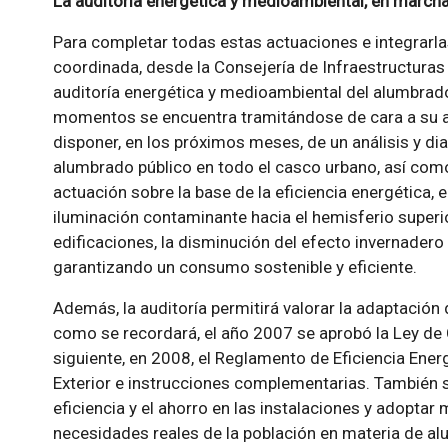
La auditoría energética y medioambiental, en march
Para completar todas estas actuaciones e integrarlas
coordinada, desde la Consejería de Infraestructuras
auditoría energética y medioambiental del alumbrado 
momentos se encuentra tramitándose de cara a su ad
disponer, en los próximos meses, de un análisis y dia
alumbrado público en todo el casco urbano, así como
actuación sobre la base de la eficiencia energética, e
iluminación contaminante hacia el hemisferio superior
edificaciones, la disminución del efecto invernadero 
garantizando un consumo sostenible y eficiente.
Además, la auditoría permitirá valorar la adaptación d
como se recordará, el año 2007 se aprobó la Ley de C
siguiente, en 2008, el Reglamento de Eficiencia Ene
Exterior e instrucciones complementarias. También se
eficiencia y el ahorro en las instalaciones y adopta
necesidades reales de la población en materia de al