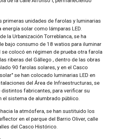
ola de la calle Alfonso I, permaneciendo
 primeras unidades de farolas y luminarias
 la energía solar como lámparas LED.
 de la Urbanización Torreblanca, se ha
 de bajo consumo de 18 watios para iluminar
I se colocó en régimen de prueba otra farola
as riberas del Gállego , dentro de las obras
lado 90 farolas solares, y en el Casco
 solar" se han colocado luminarias LED en
stalaciones del Área de Infraestructuras, se
istintos fabricantes, para verificar su
en el sistema de alumbrado público.
hacia la atmósfera, se han sustituido los
ector en el parque del Barrio Oliver, calle
lles del Casco Histórico.