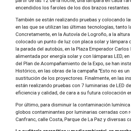
partir de las 12 de la noche, una lámpara en cada far
encendidos los faroles de los dos brazos restantes.
También se están realizando pruebas y colocando las
en las que se utilizan las últimas tecnologías, tanto
Concretamente, en la Autovía de Logroño, a la altura
colocado un punto de luz con placa solar y lámpara
la parada del autobús, en la Plaza Emperador Carlos 
alimentada por energía solar y con lámparas LED, en l
del Plan de Acompañamiento de la Expo, se han insta
Histórico, en las obras de la campaña "Esto no es un
sustitución de los proyectores. Finalmente, en las in
están realizando pruebas con 7 luminarias de LED de d
eficiencia y calidad, de cara a su futura colocación 
Por último, para disminuir la contaminación lumínica 
globos contaminantes por luminarias cerradas con refl
Canfranc, calle Costa, Parque de La Paz y diversas ca