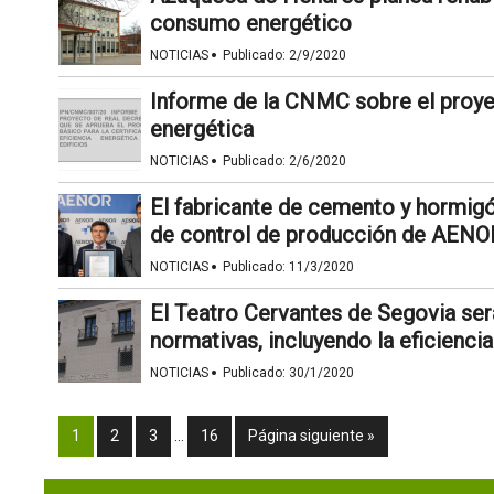
consumo energético
·
NOTICIAS
Publicado:
2/9/2020
Informe de la CNMC sobre el proyec
energética
·
NOTICIAS
Publicado:
2/6/2020
El fabricante de cemento y hormigó
de control de producción de AENO
·
NOTICIAS
Publicado:
11/3/2020
El Teatro Cervantes de Segovia ser
normativas, incluyendo la eficienci
·
NOTICIAS
Publicado:
30/1/2020
1
2
3
…
16
Página siguiente »