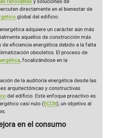
ías renovables
y soluciones de
percuten directamente en el bienestar de
gético
global del edificio.
ía energética adquiere un carácter aún más
cialmente aquellos de construcción más
 de eficiencia energética debido a la falta
imatización obsoletos. El proceso de
nergética
, focalizándose en la
ación de la auditoría energética desde las
nes arquitectónicas y constructivas
ico
del edificio. Este enfoque proactivo es
rgético casi nulo (
ECCN
), un objetivo al
es.
mejora en el consumo