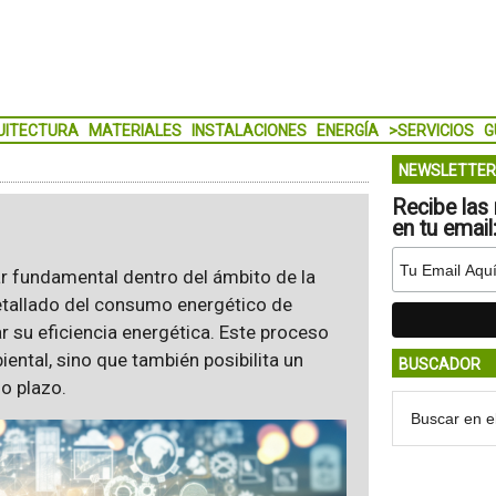
UITECTURA
MATERIALES
INSTALACIONES
ENERGÍA
>SERVICIOS
G
NEWSLETTER
Recibe las 
en tu email
ar fundamental dentro del ámbito de la
detallado del consumo energético de
 su eficiencia energética. Este proceso
ental, sino que también posibilita un
BUSCADOR
o plazo.