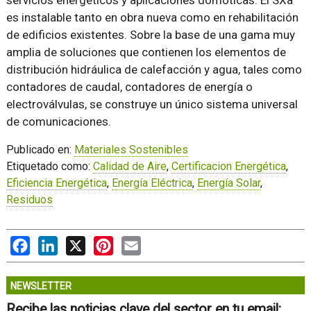
servicios energéticos y aplicaciones domóticas. El SXa
es instalable tanto en obra nueva como en rehabilitación
de edificios existentes. Sobre la base de una gama muy
amplia de soluciones que contienen los elementos de
distribución hidráulica de calefacción y agua, tales como
contadores de caudal, contadores de energía o
electroválvulas, se construye un único sistema universal
de comunicaciones.
Publicado en:
Materiales Sostenibles
Etiquetado como:
Calidad de Aire
,
Certificacion Energética
,
Eficiencia Energética
,
Energía Eléctrica
,
Energía Solar
,
Residuos
Facebook
LinkedIn
X
Pinterest
Email
NEWSLETTER
Recibe las noticias clave del sector en tu email: