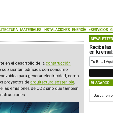
UITECTURA
MATERIALES
INSTALACIONES
ENERGÍA
>SERVICIOS
G
NEWSLETTER
Recibe las 
en tu email
e en el desarrollo de la
construcción
ue se asientan edificios con consumo
renovables para generar electricidad, como
los proyectos de
arquitectura sostenible
.
BUSCADOR
te las emisiones de CO2 sino que también
onstrucciones.