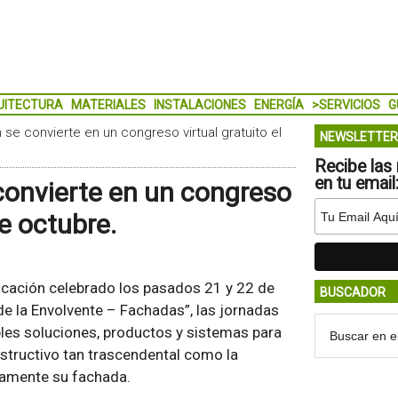
UITECTURA
MATERIALES
INSTALACIONES
ENERGÍA
>SERVICIOS
G
n se convierte en un congreso virtual gratuito el
NEWSLETTER
Recibe las 
en tu email
 convierte en un congreso
de octubre.
ficación celebrado los pasados 21 y 22 de
BUSCADOR
 de la Envolvente – Fachadas”, las jornadas
bles soluciones, productos y sistemas para
nstructivo tan trascendental como la
tamente su fachada.