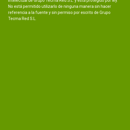
intelectual de Grupo Tecma Red S.L. y está protegido por ley.
No está permitido utilizarlo de ninguna manera sin hacer
referencia a la fuente y sin permiso por escrito de Grupo
Tecma Red S.L.