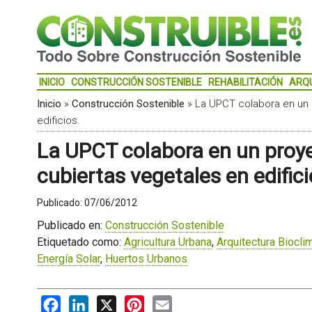
INICIO
CONSTRUCCIÓN SOSTENIBLE
REHABILITACIÓN
ARQ
Inicio
»
Construcción Sostenible
»
La UPCT colabora en un 
edificios.
La UPCT colabora en un proy
cubiertas vegetales en edifici
Publicado:
07/06/2012
Publicado en:
Construcción Sostenible
Etiquetado como:
Agricultura Urbana
,
Arquitectura Biocli
Energía Solar
,
Huertos Urbanos
Facebook
LinkedIn
X
Pinterest
Email