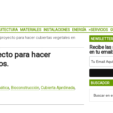
UITECTURA
MATERIALES
INSTALACIONES
ENERGÍA
>SERVICIOS
G
proyecto para hacer cubiertas vegetales en
NEWSLETTER
Recibe las 
en tu email
ecto para hacer
os.
BUSCADOR
mática
,
Bioconstrucción
,
Cubierta Ajardinada
,