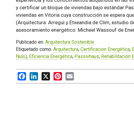
experiencia y los conocimientos adquiridos en las vi
y certificar un bloque de viviendas bajo estándar Pa
viviendas en Vitoria cuya construcción se espera qu
(Arquitectura: Arregui y Etxeandia de Clim, estudio d
asesoramiento energético: Micheel Wassouf de Ener
Publicado en:
Arquitectura Sostenible
Etiquetado como:
Arquitectura
,
Certificacion Energética
,
Nulo)
,
Eficiencia Energética
,
Passivhaus
,
Rehabilitación 
Facebook
LinkedIn
X
Pinterest
Email