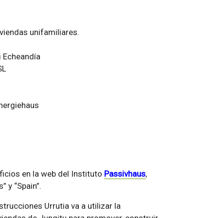
viendas unifamiliares.
ki Echeandía
SL
nergiehaus
icios en la web del Instituto
Passivhaus
,
” y “Spain”.
trucciones Urrutia va a utilizar la