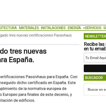
UITECTURA
MATERIALES
INSTALACIONES
ENERGÍA
>SERVICIOS
G
orgado tres nuevas certificaciones Passivhaus
NEWSLETTER
Recibe las 
en tu email
ado tres nuevas
ara España.
 certificaciones Passivhaus para España. Con
BUSCADOR
onseguido dicho certificado en España. Este
mplimiento de la normativa europea de
to Europeo para finales de este decenio, y
itación de edificios.