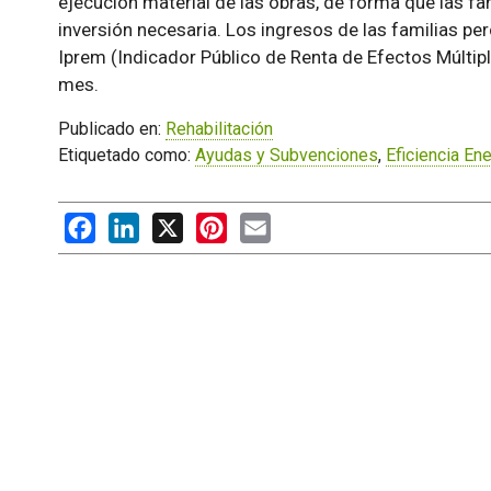
ejecución material de las obras, de forma que las fa
inversión necesaria. Los ingresos de las familias per
Iprem (Indicador Público de Renta de Efectos Múltipl
mes.
Publicado en:
Rehabilitación
Etiquetado como:
Ayudas y Subvenciones
,
Eficiencia En
Facebook
LinkedIn
X
Pinterest
Email