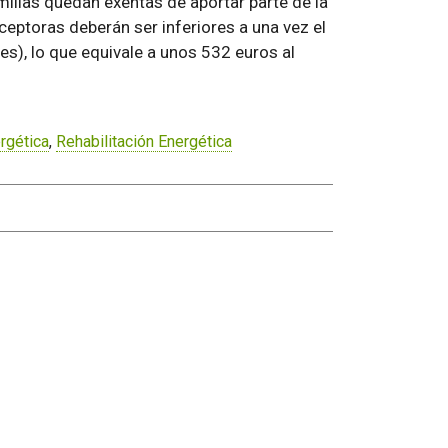
milias quedan exentas de aportar parte de la
ceptoras deberán ser inferiores a una vez el
es), lo que equivale a unos 532 euros al
ergética
,
Rehabilitación Energética