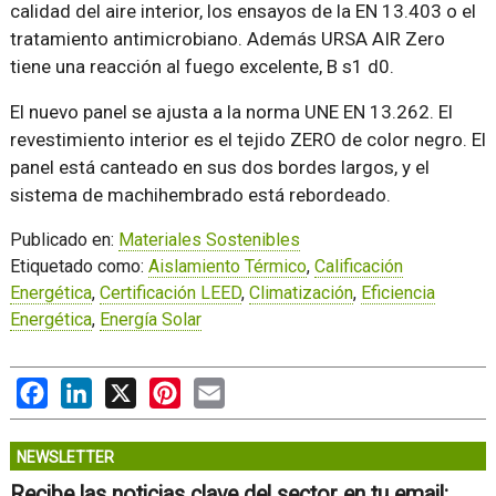
calidad del aire interior, los ensayos de la EN 13.403 o el
tratamiento antimicrobiano. Además URSA AIR Zero
tiene una reacción al fuego excelente, B s1 d0.
El nuevo panel se ajusta a la norma UNE EN 13.262. El
revestimiento interior es el tejido ZERO de color negro. El
panel está canteado en sus dos bordes largos, y el
sistema de machihembrado está rebordeado.
Publicado en:
Materiales Sostenibles
Etiquetado como:
Aislamiento Térmico
,
Calificación
Energética
,
Certificación LEED
,
Climatización
,
Eficiencia
Energética
,
Energía Solar
Facebook
LinkedIn
X
Pinterest
Email
NEWSLETTER
Recibe las noticias clave del sector en tu email: