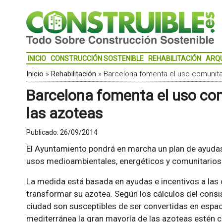
INICIO
CONSTRUCCIÓN SOSTENIBLE
REHABILITACIÓN
ARQ
Inicio
»
Rehabilitación
»
Barcelona fomenta el uso comunitar
Barcelona fomenta el uso com
las azoteas
Publicado:
26/09/2014
El Ayuntamiento pondrá en marcha un plan de ayudas
usos medioambientales, energéticos y comunitarios
La medida está basada en ayudas e incentivos a la
transformar su azotea. Según los cálculos del consist
ciudad son susceptibles de ser convertidas en espa
mediterránea la gran mayoría de las azoteas estén c