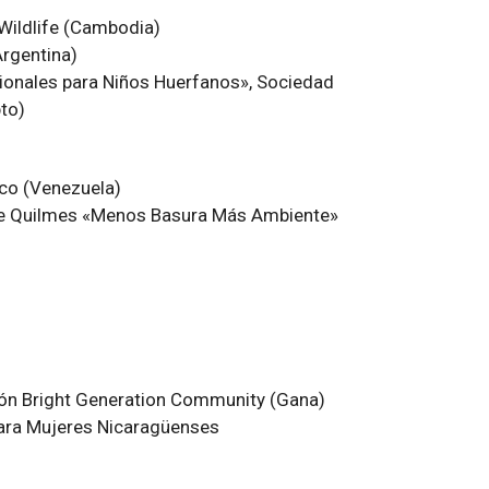
 Wildlife (Cambodia)
Argentina)
ionales para Niños Huerfanos», Sociedad
to)
ico (Venezuela)
 de Quilmes «Menos Basura Más Ambiente»
ción Bright Generation Community (Gana)
para Mujeres Nicaragüenses