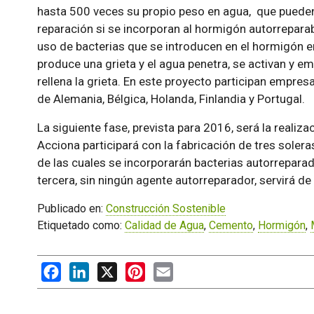
hasta 500 veces su propio peso en agua, que pueden 
reparación si se incorporan al hormigón autorreparabl
uso de bacterias que se introducen en el hormigón 
produce una grieta y el agua penetra, se activan y e
rellena la grieta. En este proyecto participan empres
de Alemania, Bélgica, Holanda, Finlandia y Portugal.
La siguiente fase, prevista para 2016, será la realiza
Acciona participará con la fabricación de tres soler
de las cuales se incorporarán bacterias autorreparado
tercera, sin ningún agente autorreparador, servirá de 
Publicado en:
Construcción Sostenible
Etiquetado como:
Calidad de Agua
,
Cemento
,
Hormigón
,
Facebook
LinkedIn
X
Pinterest
Email