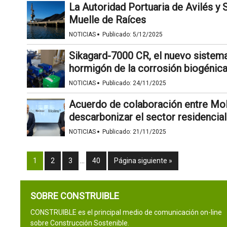
La Autoridad Portuaria de Avilés y S
Muelle de Raíces
·
NOTICIAS
Publicado:
5/12/2025
Sikagard-7000 CR, el nuevo sistema
hormigón de la corrosión biogénic
·
NOTICIAS
Publicado:
24/11/2025
Acuerdo de colaboración entre Mo
descarbonizar el sector residencial
·
NOTICIAS
Publicado:
21/11/2025
1
2
3
…
40
Página siguiente »
SOBRE CONSTRUIBLE
CONSTRUIBLE es el principal medio de comunicación on-line
sobre Construcción Sostenible.