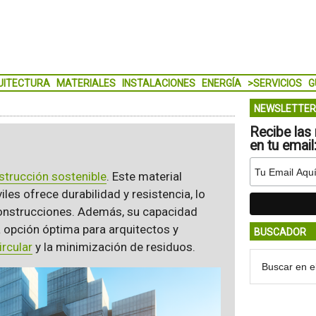
UITECTURA
MATERIALES
INSTALACIONES
ENERGÍA
>SERVICIOS
G
NEWSLETTER
Recibe las 
en tu email
strucción sostenible
. Este material
les ofrece durabilidad y resistencia, lo
 construcciones. Además, su capacidad
na opción óptima para arquitectos y
BUSCADOR
rcular
y la minimización de residuos.