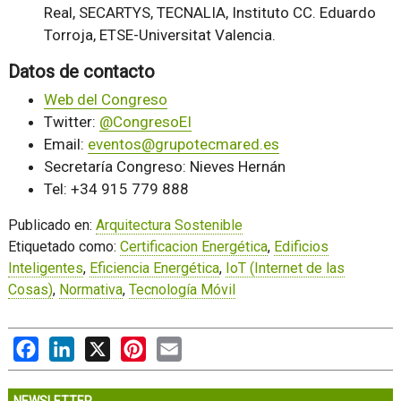
Real, SECARTYS, TECNALIA, Instituto CC. Eduardo
Torroja, ETSE-Universitat Valencia.
Datos de contacto
Web del Congreso
Twitter:
@CongresoEI
Email:
eventos@grupotecmared.es
Secretaría Congreso: Nieves Hernán
Tel: +34 915 779 888
Publicado en:
Arquitectura Sostenible
Etiquetado como:
Certificacion Energética
,
Edificios
Inteligentes
,
Eficiencia Energética
,
IoT (Internet de las
Cosas)
,
Normativa
,
Tecnología Móvil
Facebook
LinkedIn
X
Pinterest
Email