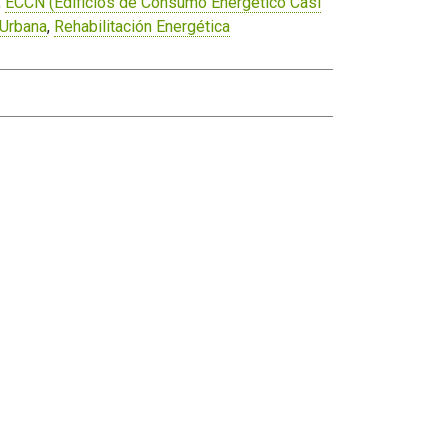
,
ECCN (Edificios de Consumo Energético Casi
 Urbana
,
Rehabilitación Energética