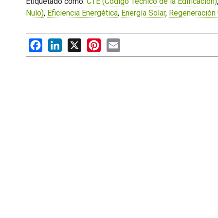
Etiquetado como:
CTE (Código Técnico de la Edificación)
Nulo)
,
Eficiencia Energética
,
Energía Solar
,
Regeneración
Facebook
LinkedIn
X
Pinterest
Email