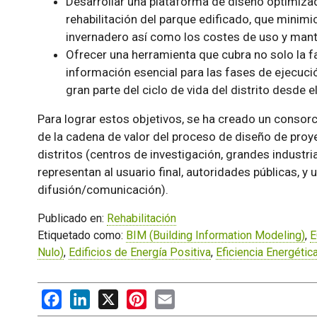
Desarrollar una plataforma de diseño optimizad
rehabilitación del parque edificado, que minim
invernadero así como los costes de uso y man
Ofrecer una herramienta que cubra no solo la 
información esencial para las fases de ejecuci
gran parte del ciclo de vida del distrito desde 
Para lograr estos objetivos, se ha creado un consor
de la cadena de valor del proceso de diseño de proye
distritos (centros de investigación, grandes industr
representan al usuario final, autoridades públicas, y 
difusión/comunicación).
Publicado en:
Rehabilitación
Etiquetado como:
BIM (Building Information Modeling)
,
E
Nulo)
,
Edificios de Energía Positiva
,
Eficiencia Energétic
Facebook
LinkedIn
X
Pinterest
Email