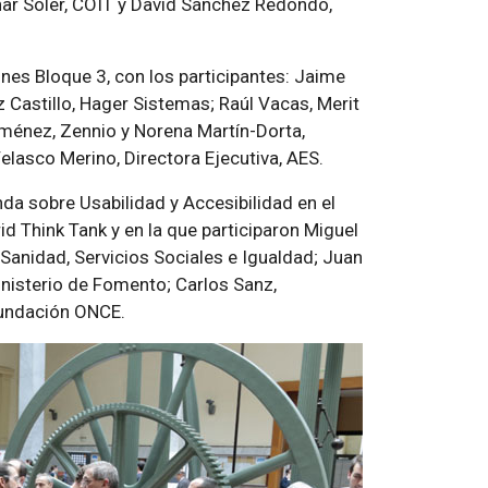
nar Soler, COIT y David Sánchez Redondo,
es Bloque 3, con los participantes: Jaime
z Castillo, Hager Sistemas; Raúl Vacas, Merit
iménez, Zennio y Norena Martín-Dorta,
lasco Merino, Directora Ejecutiva, AES.
onda sobre
Usabilidad y Accesibilidad en el
d Think Tank y en la que participaron Miguel
anidad, Servicios Sociales e Igualdad; Juan
nisterio de Fomento; Carlos Sanz,
undación ONCE.