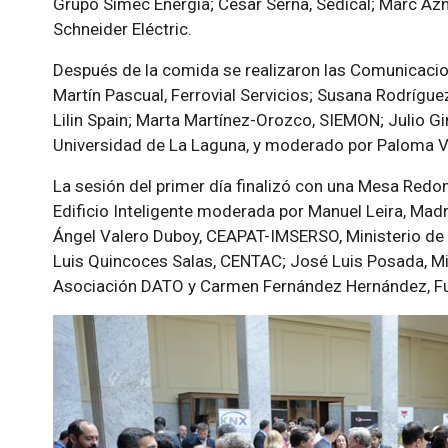
Grupo Simec Energía; César Serna, Sedical; Marc Az
Schneider Eléctric.
Después de la comida se realizaron las Comunicacion
Martín Pascual, Ferrovial Servicios; Susana Rodrígue
Lilin Spain; Marta Martínez-Orozco, SIEMON; Julio G
Universidad de La Laguna, y moderado por Paloma Ve
La sesión del primer día finalizó con una Mesa Red
Edificio Inteligente moderada
por Manuel Leira, Madri
Ángel Valero Duboy, CEAPAT-IMSERSO, Ministerio de S
Luis Quincoces Salas, CENTAC; José Luis Posada, Mi
Asociación DATO y Carmen Fernández Hernández, F