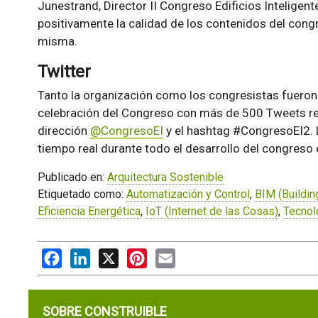
Junestrand, Director II Congreso Edificios Intelige
positivamente la calidad de los contenidos del congr
misma.
Twitter
Tanto la organización como los congresistas fueron m
celebración del Congreso con más de 500 Tweets re
dirección
@CongresoEI
y el hashtag #CongresoEI2. L
tiempo real durante todo el desarrollo del congreso e
Publicado en:
Arquitectura Sostenible
Etiquetado como:
Automatización y Control
,
BIM (Buildin
Eficiencia Energética
,
IoT (Internet de las Cosas)
,
Tecnol
Facebook
LinkedIn
X
Pinterest
Email
SOBRE CONSTRUIBLE