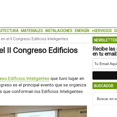
UITECTURA
MATERIALES
INSTALACIONES
ENERGÍA
>SERVICIOS
G
n el II Congreso Edificios Inteligentes
NEWSLETTER
l II Congreso Edificios
Recibe las 
en tu email
eso Edificios Inteligentes
que tuvo lugar en
greso es el principal evento que se organiza
BUSCADOR
os que conforman los Edificios Inteligentes