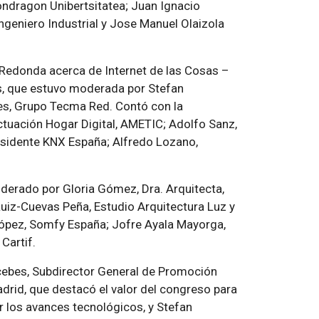
Mondragon Unibertsitatea; Juan Ignacio
 Ingeniero Industrial y Jose Manuel Olaizola
a Redonda acerca de
Internet de las Cosas –
s
, que estuvo moderada por Stefan
tes, Grupo Tecma Red. Contó con la
ctuación Hogar Digital, AMETIC; Adolfo Sanz,
esidente KNX España; Alfredo Lozano,
erado por Gloria Gómez, Dra. Arquitecta,
uiz-Cuevas Peña, Estudio Arquitectura Luz y
López, Somfy España; Jofre Ayala Mayorga,
Cartif.
cebes, Subdirector General de Promoción
rid, que destacó el valor del congreso para
 los avances tecnológicos, y Stefan