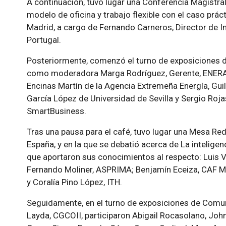
A continuación, tuvo lugar una Conferencia Magistral 
modelo de oficina y trabajo flexible con el caso prác
Madrid, a cargo de Fernando Carneros, Director de I
Portugal.
Posteriormente, comenzó el turno de exposiciones 
como moderadora Marga Rodríguez, Gerente, ENERAG
Encinas Martín de la Agencia Extremeña Energía, Guil
García López de Universidad de Sevilla y Sergio Roj
SmartBusiness.
Tras una pausa para el café, tuvo lugar una Mesa R
España, y en la que se debatió acerca de
La inteligen
que aportaron sus conocimientos al respecto: Luis V
Fernando Moliner, ASPRIMA; Benjamín Eceiza, CAF MAD
y Coralía Pino López, ITH.
Seguidamente, en el turno de exposiciones de Comu
Layda, CGCOII, participaron Abigail Rocasolano, Joh