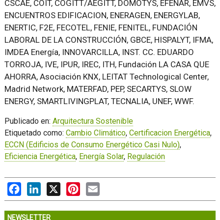
CSCAE, COIT, COGITT/AEGITT, DOMOTYS, EFENAR, EMVS,
ENCUENTROS EDIFICACION, ENERAGEN, ENERGYLAB,
ENERTIC, F2E, FECOTEL, FENIE, FENITEL, FUNDACIÓN
LABORAL DE LA CONSTRUCCIÓN, GBCE, HISPALYT, IFMA,
IMDEA Energía, INNOVARCILLA, INST. CC. EDUARDO
TORROJA, IVE, IPUR, IREC, ITH, Fundación LA CASA QUE
AHORRA, Asociación KNX, LEITAT Technological Center,
Madrid Network, MATERFAD, PEP, SECARTYS, SLOW
ENERGY, SMARTLIVINGPLAT, TECNALIA, UNEF, WWF.
Publicado en:
Arquitectura Sostenible
Etiquetado como:
Cambio Climático
,
Certificacion Energética
,
ECCN (Edificios de Consumo Energético Casi Nulo)
,
Eficiencia Energética
,
Energía Solar
,
Regulación
Facebook
LinkedIn
X
Pinterest
Email
NEWSLETTER