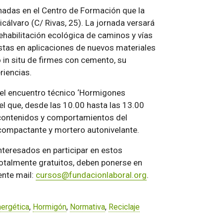
rnadas en el Centro de Formación que la
icálvaro (C/ Rivas, 25). La jornada versará
rehabilitación ecológica de caminos y vías
listas en aplicaciones de nuevos materiales
 in situ de firmes con cemento, su
riencias.
 el encuentro técnico ‘Hormigones
 el que, desde las 10.00 hasta las 13.00
contenidos y comportamientos del
compactante y mortero autonivelante.
nteresados en participar en estos
totalmente gratuitos, deben ponerse en
ente mail:
cursos@fundacionlaboral.org
.
nergética
,
Hormigón
,
Normativa
,
Reciclaje