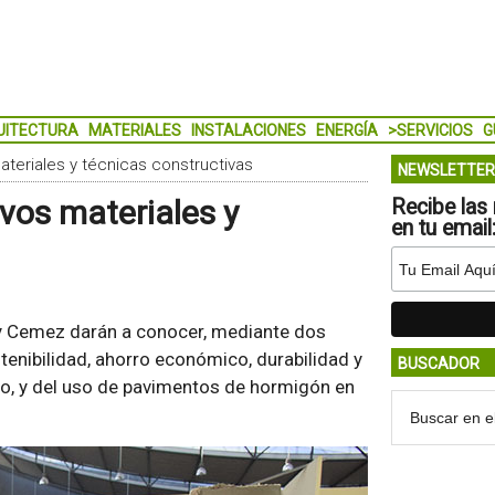
UITECTURA
MATERIALES
INSTALACIONES
ENERGÍA
>SERVICIOS
G
teriales y técnicas constructivas
NEWSLETTER
vos materiales y
Recibe las 
en tu email
 Cemez darán a conocer, mediante dos
tenibilidad, ahorro económico, durabilidad y
BUSCADOR
to, y del uso de pavimentos de hormigón en