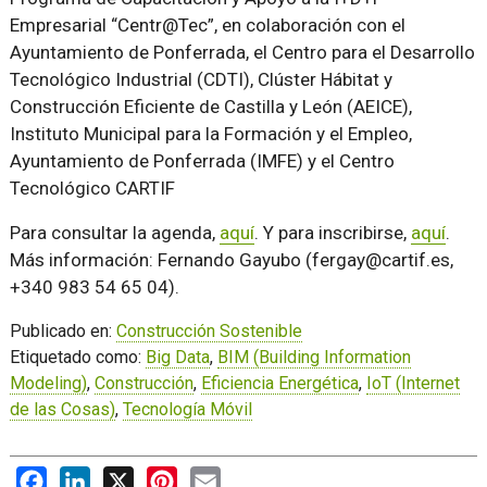
Empresarial “Centr@Tec”, en colaboración con el
Ayuntamiento de Ponferrada, el Centro para el Desarrollo
Tecnológico Industrial (CDTI), Clúster Hábitat y
Construcción Eficiente de Castilla y León (AEICE),
Instituto Municipal para la Formación y el Empleo,
Ayuntamiento de Ponferrada (IMFE) y el Centro
Tecnológico CARTIF
Para consultar la agenda,
aquí
. Y para inscribirse,
aquí
.
Más información: Fernando Gayubo (fergay@cartif.es,
+340 983 54 65 04).
Publicado en:
Construcción Sostenible
Etiquetado como:
Big Data
,
BIM (Building Information
Modeling)
,
Construcción
,
Eficiencia Energética
,
IoT (Internet
de las Cosas)
,
Tecnología Móvil
Facebook
LinkedIn
X
Pinterest
Email