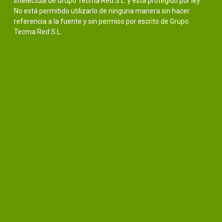
intelectual de Grupo Tecma Red S.L. y está protegido por ley.
No está permitido utilizarlo de ninguna manera sin hacer
referencia a la fuente y sin permiso por escrito de Grupo
Tecma Red S.L.