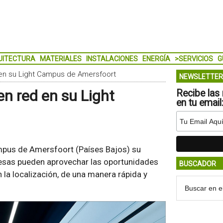
UITECTURA
MATERIALES
INSTALACIONES
ENERGÍA
>SERVICIOS
G
ed en su Light Campus de Amersfoort
NEWSLETTER
 en red en su Light
Recibe las 
en tu email
pus de Amersfoort (Países Bajos) su
resas pueden aprovechar las oportunidades
BUSCADOR
la localización, de una manera rápida y