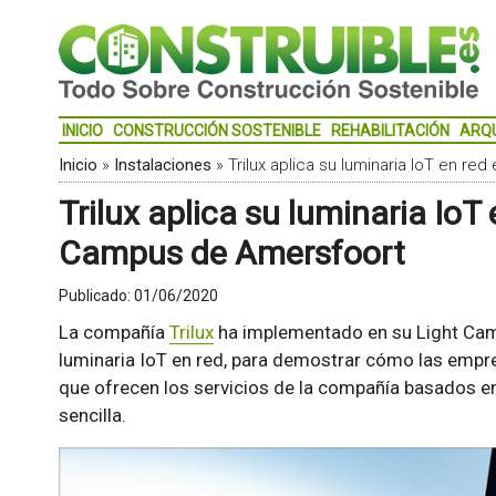
INICIO
CONSTRUCCIÓN SOSTENIBLE
REHABILITACIÓN
ARQ
Inicio
»
Instalaciones
»
Trilux aplica su luminaria IoT en r
Trilux aplica su luminaria IoT
Campus de Amersfoort
Publicado:
01/06/2020
La compañía
Trilux
ha implementado en su Light Cam
luminaria IoT en red, para demostrar cómo las emp
que ofrecen los servicios de la compañía basados en 
sencilla.