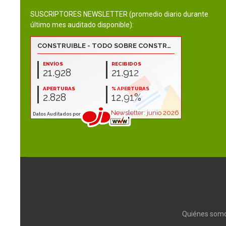
SUSCRIPTORES NEWSLETTER (promedio diario durante
último mes auditado disponible):
Quiénes som