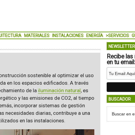
UITECTURA
MATERIALES
INSTALACIONES
ENERGÍA
>SERVICIOS
G
NEWSLETTER
Recibe las 
en tu email
onstrucción sostenible al optimizar el uso
ida en los espacios edificados. A través
echamiento de la
iluminación natural
, es
rgético y las emisiones de CO2, al tiempo
BUSCADOR
demás, incorporar sistemas de gestión
as necesidades diarias, contribuye a una
ilizados en las instalaciones.