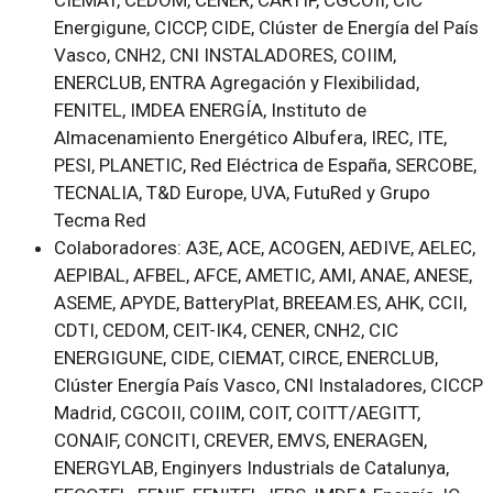
CIEMAT, CEDOM, CENER, CARTIF, CGCOII, CIC
Energigune, CICCP, CIDE, Clúster de Energía del País
Vasco, CNH2, CNI INSTALADORES, COIIM,
ENERCLUB, ENTRA Agregación y Flexibilidad,
FENITEL, IMDEA ENERGÍA, Instituto de
Almacenamiento Energético Albufera, IREC, ITE,
PESI, PLANETIC, Red Eléctrica de España, SERCOBE,
TECNALIA, T&D Europe, UVA, FutuRed y Grupo
Tecma Red
Colaboradores
: A3E, ACE, ACOGEN, AEDIVE, AELEC,
AEPIBAL, AFBEL, AFCE, AMETIC, AMI, ANAE, ANESE,
ASEME, APYDE, BatteryPlat, BREEAM.ES, AHK, CCII,
CDTI, CEDOM, CEIT-IK4, CENER, CNH2, CIC
ENERGIGUNE, CIDE, CIEMAT, CIRCE, ENERCLUB,
Clúster Energía País Vasco, CNI Instaladores, CICCP
Madrid, CGCOII, COIIM, COIT, COITT/AEGITT,
CONAIF, CONCITI, CREVER, EMVS, ENERAGEN,
ENERGYLAB, Enginyers Industrials de Catalunya,