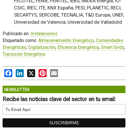
FECOTEL, FENIE, FENITEL, IEBS, IMDEA Energía, IO-
CSIC, IREC, ITE, KNX España, PESI, PLANETIC, RECI,
SECARTYS, SERCOBE, TECNALIA, T&D Europe, UNEF,
Universidad de Valencia, Universidad de Valladolid
Publicado en:
Instalaciones
Etiquetado como:
Almacenamiento Energético
,
Comunidades
Energéticas
,
Digitalización
,
Eficiencia Energética
,
Smart Grids
,
Transición Energética
Facebook
LinkedIn
X
Pinterest
Email
NEWSLETTER
Recibe las noticias clave del sector en tu email: