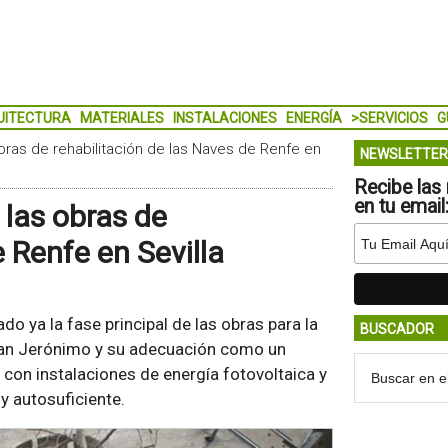
UITECTURA
MATERIALES
INSTALACIONES
ENERGÍA
>SERVICIOS
G
bras de rehabilitación de las Naves de Renfe en
NEWSLETTER
Recibe las 
en tu email
 las obras de
e Renfe en Sevilla
ado ya la fase principal de las obras para la
BUSCADOR
 San Jerónimo y su adecuación como un
con instalaciones de energía fotovoltaica y
y autosuficiente.