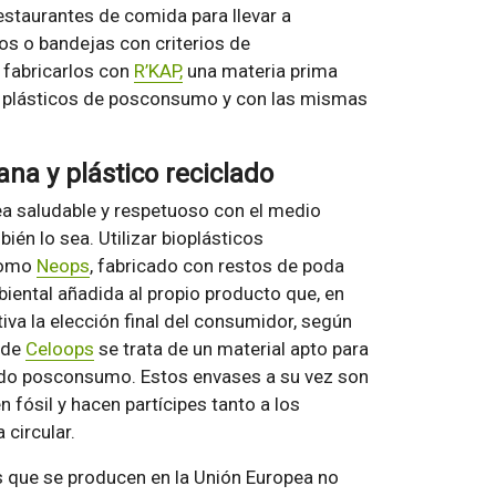
restaurantes de comida para llevar a
os o bandejas con criterios de
 fabricarlos con
R’KAP,
una materia prima
de plásticos de posconsumo y con las mismas
na y plástico reciclado
ea saludable y respetuoso con el medio
én lo sea. Utilizar bioplásticos
 como
Neops
, fabricado con restos de poda
iental añadida al propio producto que, en
va la elección final del consumidor, según
 de
Celoops
se trata de un material apto para
ado posconsumo. Estos envases a su vez son
n fósil y hacen partícipes tanto a los
circular.
os que se producen en la Unión Europea no