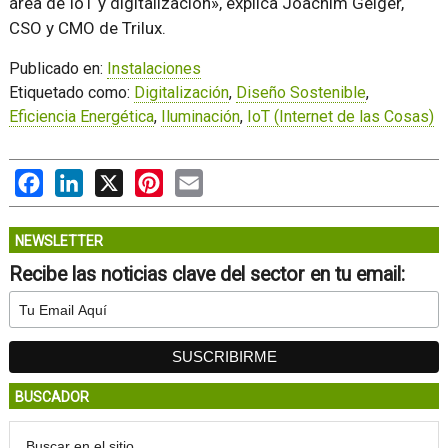
área de IoT y digitalización», explica Joachim Geiger,
CSO y CMO de Trilux.
Publicado en:
Instalaciones
Etiquetado como:
Digitalización
,
Diseño Sostenible
,
Eficiencia Energética
,
Iluminación
,
IoT (Internet de las Cosas)
Facebook
LinkedIn
X
Pinterest
Email
NEWSLETTER
Recibe las noticias clave del sector en tu email:
BUSCADOR