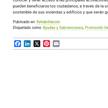
conocer y tener acceso a las principales activacione
pueden beneficiarse los ciudadanos, a través de la so
sostenible de sus viviendas y edificios y que serán g
Publicado en:
Rehabilitación
Etiquetado como:
Ayudas y Subvenciones
,
Promoción Inm
Facebook
LinkedIn
X
Pinterest
Email