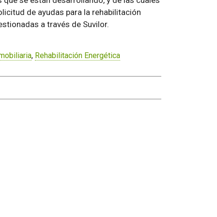
s que se están desarrollando, y de las cuales
licitud de ayudas para la rehabilitación
estionadas a través de Suvilor.
obiliaria
,
Rehabilitación Energética