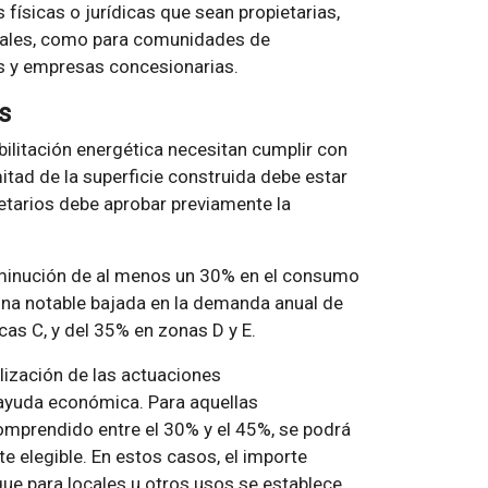
físicas o jurídicas que sean propietarias,
nciales, como para comunidades de
as y empresas concesionarias.
s
bilitación energética necesitan cumplir con
itad de la superficie construida debe estar
ietarios debe aprobar previamente la
sminución de al menos un 30% en el consumo
una notable bajada en la demanda anual de
cas C, y del 35% en zonas D y E.
alización de las actuaciones
 ayuda económica. Para aquellas
omprendido entre el 30% y el 45%, se podrá
e elegible. En estos casos, el importe
ue para locales u otros usos se establece