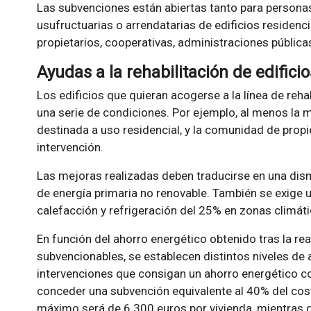
Las subvenciones están abiertas tanto para personas 
usufructuarias o arrendatarias de edificios reside
propietarios, cooperativas, administraciones públic
Ayudas a la rehabilitación de edificio
Los edificios que quieran acogerse a la línea de reha
una serie de condiciones. Por ejemplo, al menos la m
destinada a uso residencial, y la comunidad de prop
intervención.
Las mejoras realizadas deben traducirse en una di
de energía primaria no renovable. También se exige 
calefacción y refrigeración del 25% en zonas climáti
En función del ahorro energético obtenido tras la re
subvencionables, se establecen distintos niveles de
intervenciones que consigan un ahorro energético c
conceder una subvención equivalente al 40% del cost
máximo será de 6.300 euros por vivienda, mientras q