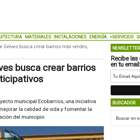
UITECTURA
MATERIALES
INSTALACIONES
ENERGÍA
>SERVICIOS
G
de Gelves busca crear barrios más verdes,
NEWSLETTER
Recibe las 
en tu email
ves busca crear barrios
ticipativos
oyecto municipal Ecobarrios, una iniciativa
BUSCADOR
 mejorar la calidad de vida y fomentar la
ación del municipio.