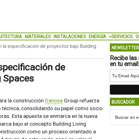
UITECTURA
MATERIALES
INSTALACIONES
ENERGÍA
>SERVICIOS
G
 la especificación de proyectos bajo Building
NEWSLETTER
Recibe las 
en tu email
specificación de
g Spaces
ara la construcción
Danosa
Group refuerza
BUSCADOR
n técnica, consolidando su papel como socio
oras. Esta apuesta se enmarca en la nueva
arca bajo el concepto Building Living
construcción como un proceso orientado a