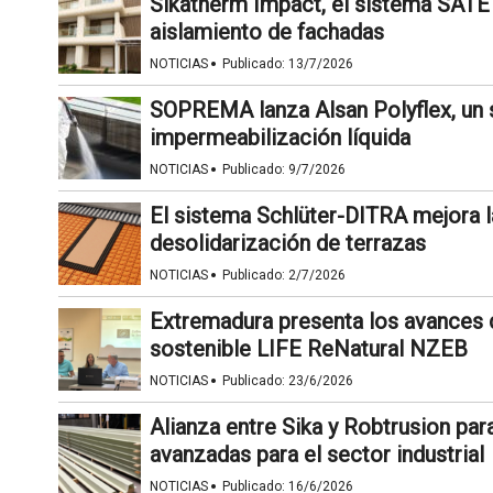
Sikatherm Impact, el sistema SATE
aislamiento de fachadas
·
NOTICIAS
Publicado:
13/7/2026
SOPREMA lanza Alsan Polyflex, un s
impermeabilización líquida
·
NOTICIAS
Publicado:
9/7/2026
El sistema Schlüter-DITRA mejora l
desolidarización de terrazas
·
NOTICIAS
Publicado:
2/7/2026
Extremadura presenta los avances 
sostenible LIFE ReNatural NZEB
·
NOTICIAS
Publicado:
23/6/2026
Alianza entre Sika y Robtrusion par
avanzadas para el sector industrial
·
NOTICIAS
Publicado:
16/6/2026