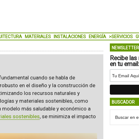
UITECTURA
MATERIALES
INSTALACIONES
ENERGÍA
>SERVICIOS
G
NEWSLETTER
Recibe las 
en tu email
fundamental cuando se habla de
robusto en el diseño y la construcción de
timizando los recursos naturales y
logías y materiales sostenibles, como
BUSCADOR
un modelo más saludable y económico a
iales sostenibles
, se minimiza el impacto