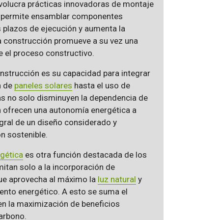
nvolucra prácticas innovadoras de montaje
o, permite ensamblar componentes
s plazos de ejecución y aumenta la
n la construcción promueve a su vez una
 el proceso constructivo.
nstrucción es su capacidad para integrar
n de
paneles solares
hasta el uso de
ías no solo disminuyen la dependencia de
n ofrecen una autonomía energética a
egral de un diseño considerado y
n sostenible.
rgética
es otra función destacada de los
itan solo a la incorporación de
que aprovecha al máximo la
luz natural
y
iento energético. A esto se suma el
 en la maximización de beneficios
carbono.