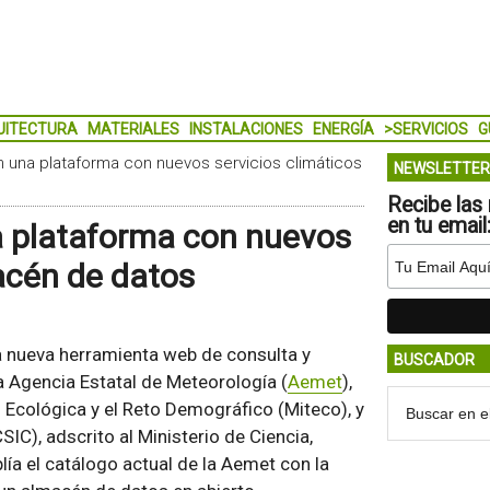
UITECTURA
MATERIALES
INSTALACIONES
ENERGÍA
>SERVICIOS
G
n una plataforma con nuevos servicios climáticos
NEWSLETTER
Recibe las 
en tu email
a plataforma con nuevos
macén de datos
a nueva herramienta web de consulta y
BUSCADOR
la Agencia Estatal de Meteorología (
Aemet
),
n Ecológica y el Reto Demográfico (Miteco), y
SIC), adscrito al Ministerio de Ciencia,
ía el catálogo actual de la Aemet con la