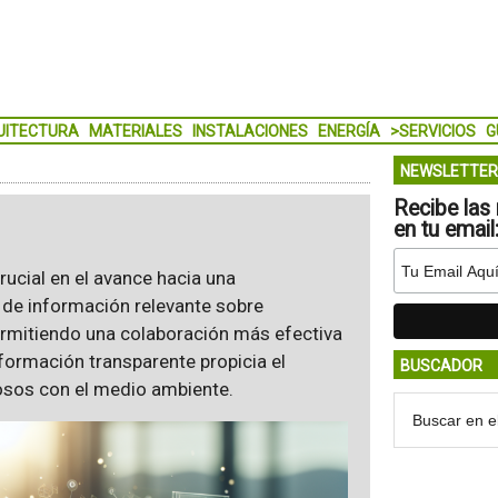
UITECTURA
MATERIALES
INSTALACIONES
ENERGÍA
>SERVICIOS
G
NEWSLETTER
Recibe las 
en tu email
ucial en el avance hacia una
n de información relevante sobre
permitiendo una colaboración más efectiva
nformación transparente propicia el
BUSCADOR
osos con el medio ambiente.