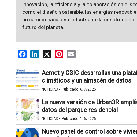
innovación, la eficiencia y la colaboración en el s
como el diseño sostenible, las energías renovables
un camino hacia una industria de la construcció
futuro del planeta.
Facebook
LinkedIn
X
Pinterest
Email
Aemet y CSIC desarrollan una plat
climáticos y un almacén de datos
·
NOTICIAS
Publicado:
6/7/2026
La nueva versión de Urban3R amplía 
datos del parque residencial
·
NOTICIAS
Publicado:
1/6/2026
Nuevo panel de control sobre vivie