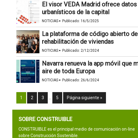
El visor VEDA Madrid ofrece datos 
urbanísticos de la capital
·
NOTICIAS
Publicado:
16/5/2025
La plataforma de código abierto de
rehabilitación de viviendas
·
NOTICIAS
Publicado:
2/12/2024
Navarra renueva la app móvil que mu
aire de toda Europa
·
NOTICIAS
Publicado:
26/6/2024
1
2
3
…
5
Página siguiente »
SOBRE CONSTRUIBLE
CONSTRUIBLE es el principal medio de comunicación on-line
sobre Construcción Sostenible.