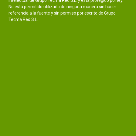
intelectual de Grupo Tecma Red S.L. y está protegido por ley.
No está permitido utilizarlo de ninguna manera sin hacer
referencia a la fuente y sin permiso por escrito de Grupo
Tecma Red S.L.