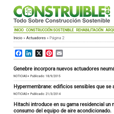
INICIO
CONSTRUCCIÓN SOSTENIBLE
REHABILITACIÓN
ARQ
Inicio
»
Actuadores
»
Página 2
Facebook
LinkedIn
X
Pinterest
Email
Genebre incorpora nuevos actuadores neumá
·
NOTICIAS
Publicado:
18/9/2015
Hypermembrane: edificios sensibles que se a
·
NOTICIAS
Publicado:
21/3/2014
Hitachi introduce en su gama residencial un
consumo del equipo de aire acondicionado.