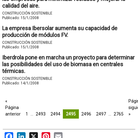
calidad del aire.
CONSTRUCCIÓN SOSTENIBLE
Publicado:
15/1/2008
La empresa Ibersolar aumenta su capacidad de
producción de módulos FV.
CONSTRUCCIÓN SOSTENIBLE
Publicado:
15/1/2008
Iberdrola pone en marcha un proyecto para determinar
las posibilidades del uso de biomasa en centrales
térmicas.
CONSTRUCCIÓN SOSTENIBLE
Publicado:
14/1/2008
«
Pági
Página
sigu
anterior
1
…
2493
2494
2495
2496
2497
…
2765
»
Facebook
LinkedIn
X
Pinterest
Email