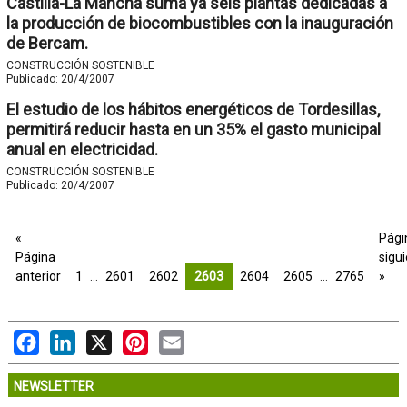
Castilla-La Mancha suma ya seis plantas dedicadas a
la producción de biocombustibles con la inauguración
de Bercam.
CONSTRUCCIÓN SOSTENIBLE
Publicado:
20/4/2007
El estudio de los hábitos energéticos de Tordesillas,
permitirá reducir hasta en un 35% el gasto municipal
anual en electricidad.
CONSTRUCCIÓN SOSTENIBLE
Publicado:
20/4/2007
«
Pági
Página
sigu
anterior
1
…
2601
2602
2603
2604
2605
…
2765
»
Facebook
LinkedIn
X
Pinterest
Email
NEWSLETTER