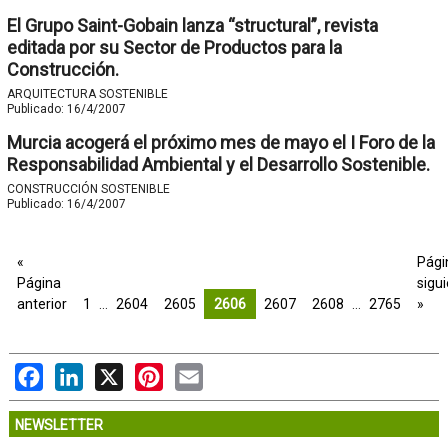
El Grupo Saint-Gobain lanza “structural”, revista
editada por su Sector de Productos para la
Construcción.
ARQUITECTURA SOSTENIBLE
Publicado:
16/4/2007
Murcia acogerá el próximo mes de mayo el I Foro de la
Responsabilidad Ambiental y el Desarrollo Sostenible.
CONSTRUCCIÓN SOSTENIBLE
Publicado:
16/4/2007
«
Pági
Página
sigu
anterior
1
…
2604
2605
2606
2607
2608
…
2765
»
Facebook
LinkedIn
X
Pinterest
Email
NEWSLETTER