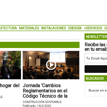
UITECTURA
MATERIALES
INSTALACIONES
ENERGÍA
>SERVICIOS
G
NEWSLETTER
Recibe las 
en tu email
BUSCADOR
 hogar del
Jornada ‘Cambios
Reglamentarios en el
Código Técnico de la
LE
Edificación’
CONSTRUCCIÓN SOSTENIBLE
Publicado:
14/2/2020