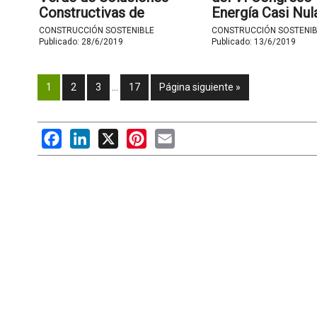
Constructivas de
Energía Casi Nul
LafargeHolcim
CONSTRUCCIÓN SOSTENIBLE
CONSTRUCCIÓN SOSTENIB
Publicado:
28/6/2019
Publicado:
13/6/2019
1
2
3
…
17
Página siguiente »
Facebook
LinkedIn
X
Pinterest
Email